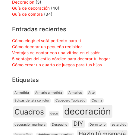
Decoración
(3)
Guía de decoración
(40)
Guía de compra
(34)
Entradas recientes
Cómo elegir el sofá perfecto para ti
Cómo decorar un pequeño recibidor
Ventajas de contar con una vitrina en el salón
5 Ventajas del estilo nórdico para decorar tu hogar
Cómo crear un cuarto de juegos para tus hijos
Etiquetas
A medida
Armario a medida
Armarios
Arte
Bolsas de tela con olor
Cabecero Tapizado
Cocina
decoración
Cuadros
deco
DIY
decoración marinera
Despacho
Dormitorio
estarcido
Hazlo tú mismo/a
fotografías
Habitaciones juveniles