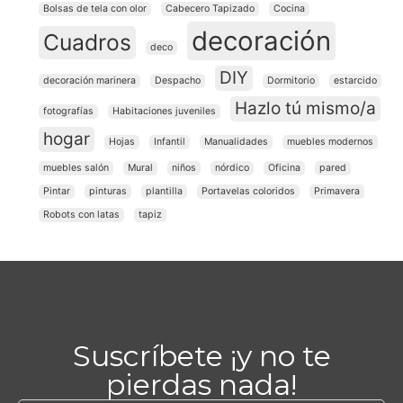
Bolsas de tela con olor
Cabecero Tapizado
Cocina
decoración
Cuadros
deco
DIY
decoración marinera
Despacho
Dormitorio
estarcido
Hazlo tú mismo/a
fotografías
Habitaciones juveniles
hogar
Hojas
Infantil
Manualidades
muebles modernos
muebles salón
Mural
niños
nórdico
Oficina
pared
Pintar
pinturas
plantilla
Portavelas coloridos
Primavera
Robots con latas
tapiz
Suscríbete ¡y no te
pierdas nada!