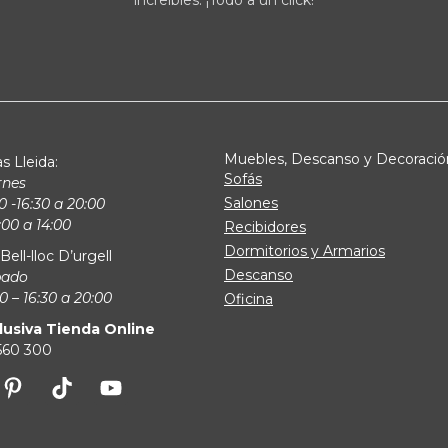
increíbles. ¡Todo a un click!
Muebles, Descanso y Decoració
s Lleida:
Sofás
rnes
Salones
0 -16:30 a 20:00
00 a 14:00
Recibidores
Dormitorios y Armarios
Bell-lloc D’urgell
Descanso
bado
0 – 16:30 a 20:00
Oficina
lusiva Tienda Online
 560 300