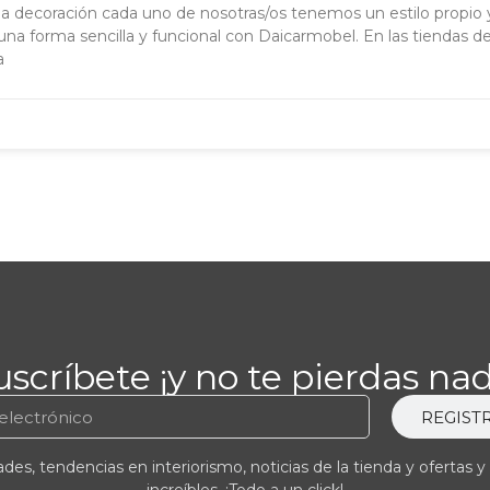
a decoración cada uno de nosotras/os tenemos un estilo propio y
na forma sencilla y funcional con Daicarmobel. En las tiendas 
a
uscríbete ¡y no te pierdas nad
REGIST
es, tendencias en interiorismo, noticias de la tienda y ofertas y