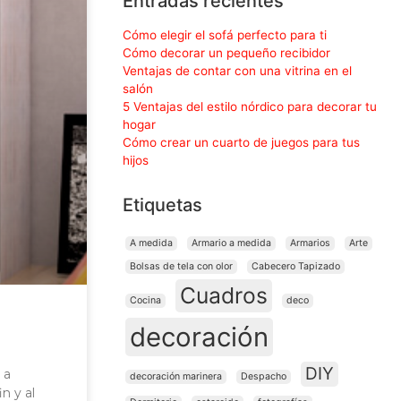
Entradas recientes
Cómo elegir el sofá perfecto para ti
Cómo decorar un pequeño recibidor
Ventajas de contar con una vitrina en el
salón
5 Ventajas del estilo nórdico para decorar tu
hogar
Cómo crear un cuarto de juegos para tus
hijos
Etiquetas
A medida
Armario a medida
Armarios
Arte
Bolsas de tela con olor
Cabecero Tapizado
Cuadros
Cocina
deco
decoración
DIY
 a
decoración marinera
Despacho
n y al