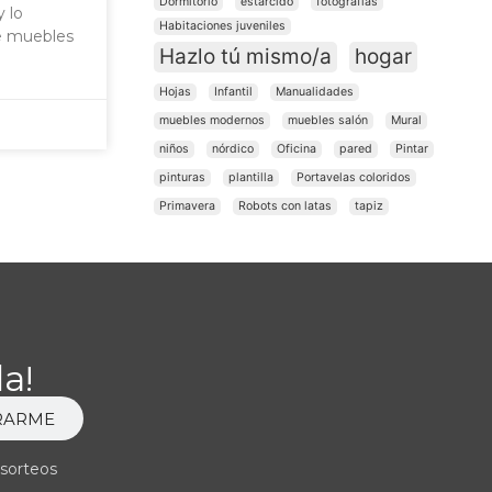
Dormitorio
estarcido
fotografías
 lo
Habitaciones juveniles
de muebles
Hazlo tú mismo/a
hogar
Hojas
Infantil
Manualidades
muebles modernos
muebles salón
Mural
niños
nórdico
Oficina
pared
Pintar
pinturas
plantilla
Portavelas coloridos
Primavera
Robots con latas
tapiz
a!
RARME
 sorteos