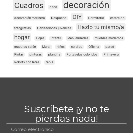
decoración
Cuadros
deco
DIY
decoración marinera
Despacho
Dormitorio
estarcido
Hazlo tú mismo/a
fotografías
Habitaciones juveniles
hogar
Hojas
Infantil
Manualidades
muebles modernos
muebles salón
Mural
niños
nórdico
Oficina
pared
Pintar
pinturas
plantilla
Portavelas coloridos
Primavera
Robots con latas
tapiz
Suscríbete ¡y no te
pierdas nada!