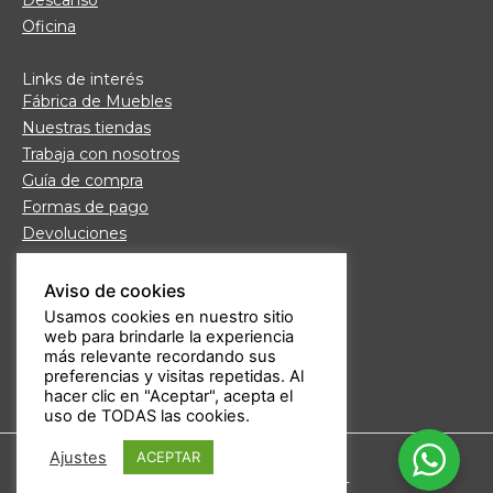
Oficina
Links de interés
Fábrica de Muebles
Nuestras tiendas
Trabaja con nosotros
Guía de compra
Formas de pago
Devoluciones
Garantía Daicar
Preguntas frecuentes
Aviso de cookies
Atención al cliente
Usamos cookies en nuestro sitio
web para brindarle la experiencia
Aviso legal
más relevante recordando sus
Política de privacidad
preferencias y visitas repetidas. Al
hacer clic en "Aceptar", acepta el
uso de TODAS las cookies.
Ajustes
ACEPTAR
Derechos de autor ©2025 DAICARMOBEL