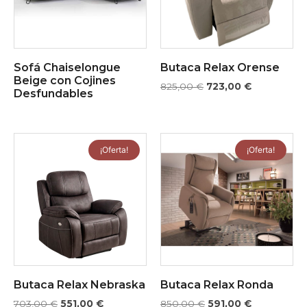
Sofá Chaiselongue
Butaca Relax Orense
Beige con Cojines
825,00
€
723,00
€
Desfundables
¡Oferta!
¡Oferta!
Butaca Relax Nebraska
Butaca Relax Ronda
703,00
€
551,00
€
850,00
€
591,00
€