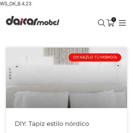
WS_OK_8.4.23
0
DIY HAZLO TÚ MISMO/A
DIY: Tapiz estilo nórdico