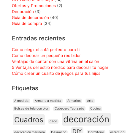
Ofertas y Promociones
(2)
Decoración
(3)
Guía de decoración
(40)
Guía de compra
(34)
Entradas recientes
Cómo elegir el sofá perfecto para ti
Cómo decorar un pequeño recibidor
Ventajas de contar con una vitrina en el salón
5 Ventajas del estilo nórdico para decorar tu hogar
Cómo crear un cuarto de juegos para tus hijos
Etiquetas
A medida
Armario a medida
Armarios
Arte
Bolsas de tela con olor
Cabecero Tapizado
Cocina
decoración
Cuadros
deco
DIY
decoración marinera
Despacho
Dormitorio
estarcido