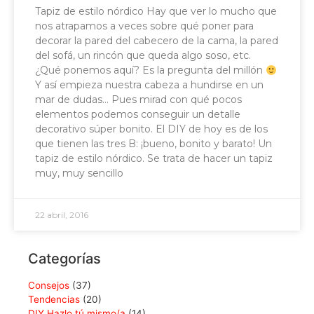
Tapiz de estilo nórdico Hay que ver lo mucho que
nos atrapamos a veces sobre qué poner para
decorar la pared del cabecero de la cama, la pared
del sofá, un rincón que queda algo soso, etc.
¿Qué ponemos aquí? Es la pregunta del millón
Y así empieza nuestra cabeza a hundirse en un
mar de dudas… Pues mirad con qué pocos
elementos podemos conseguir un detalle
decorativo súper bonito. El DIY de hoy es de los
que tienen las tres B: ¡bueno, bonito y barato! Un
tapiz de estilo nórdico. Se trata de hacer un tapiz
muy, muy sencillo
22 abril, 2016
Categorías
Consejos
(37)
Tendencias
(20)
DIY Hazlo tú mismo/a
(14)