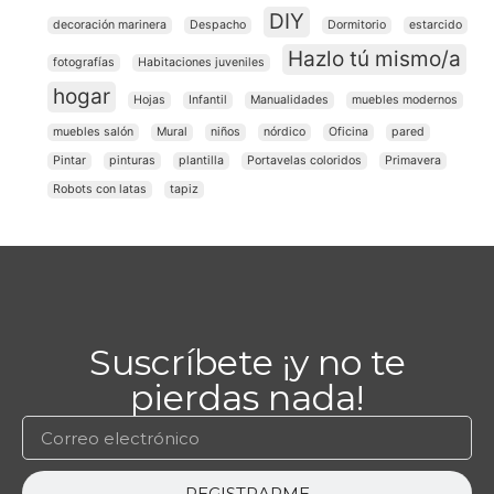
DIY
decoración marinera
Despacho
Dormitorio
estarcido
Hazlo tú mismo/a
fotografías
Habitaciones juveniles
hogar
Hojas
Infantil
Manualidades
muebles modernos
muebles salón
Mural
niños
nórdico
Oficina
pared
Pintar
pinturas
plantilla
Portavelas coloridos
Primavera
Robots con latas
tapiz
Suscríbete ¡y no te
pierdas nada!
REGISTRARME