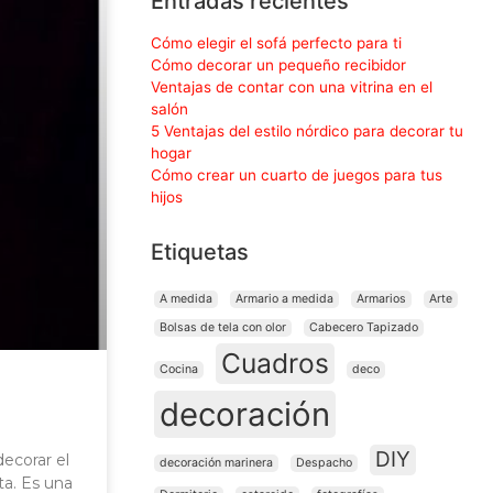
Entradas recientes
Cómo elegir el sofá perfecto para ti
Cómo decorar un pequeño recibidor
Ventajas de contar con una vitrina en el
salón
5 Ventajas del estilo nórdico para decorar tu
hogar
Cómo crear un cuarto de juegos para tus
hijos
Etiquetas
A medida
Armario a medida
Armarios
Arte
Bolsas de tela con olor
Cabecero Tapizado
Cuadros
Cocina
deco
decoración
DIY
decorar el
decoración marinera
Despacho
a. Es una