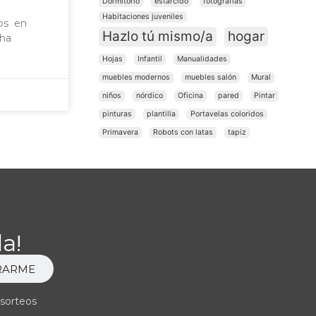
Dormitorio
estarcido
fotografías
Habitaciones juveniles
tos en
Hazlo tú mismo/a
hogar
cha
Hojas
Infantil
Manualidades
muebles modernos
muebles salón
Mural
niños
nórdico
Oficina
pared
Pintar
pinturas
plantilla
Portavelas coloridos
Primavera
Robots con latas
tapiz
a!
RARME
 sorteos