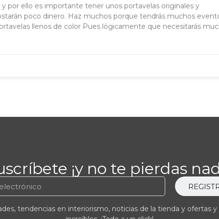
por ello es importante tener unos portavelas originales y
e costarán poco dinero. Haz muchos porque tendrás muchos even
portavelas llenos de color Pues lógicamente que necesitarás mu
uscríbete ¡y no te pierdas nad
REGIST
es, tendencias en interiorismo, noticias de la tienda y ofertas y