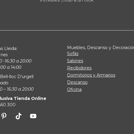
increíbles. ¡Todo a un click!
Muebles, Descanso y Decoració
s Lleida:
Sofás
rnes
Salones
0 -16:30 a 20:00
00 a 14:00
Recibidores
Dormitorios y Armarios
Bell-lloc D’urgell
Descanso
bado
0 – 16:30 a 20:00
Oficina
lusiva Tienda Online
 560 300