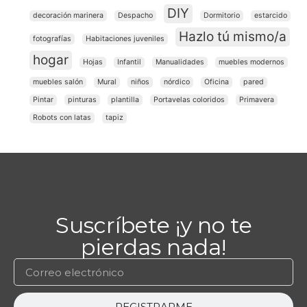
DIY
decoración marinera
Despacho
Dormitorio
estarcido
Hazlo tú mismo/a
fotografías
Habitaciones juveniles
hogar
Hojas
Infantil
Manualidades
muebles modernos
muebles salón
Mural
niños
nórdico
Oficina
pared
Pintar
pinturas
plantilla
Portavelas coloridos
Primavera
Robots con latas
tapiz
Suscríbete ¡y no te
pierdas nada!
REGISTRARME