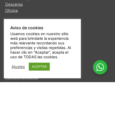
Descanso
Oficina
Links de interés
Aviso de cookies
Fábrica de Muebles
Usamos cookies en nuestro sitio
Nuestras tiendas
web para brindarle la experiencia
Trabaja con nosotros
más relevante recordando sus
Guía de compra
preferencias y visitas repetidas. Al
hacer clic en "Aceptar", acepta el
Formas de pago
uso de TODAS las cookies.
Devoluciones
Garantía Daicar
Ajustes
ACEPTAR
Preguntas frecuentes
Atención al cliente
Aviso legal
Política de privacidad