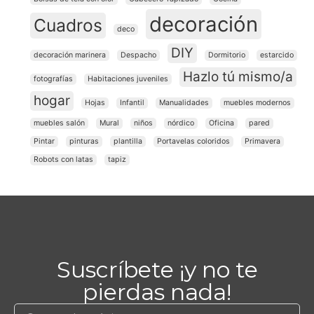
decoración
Cuadros
deco
DIY
decoración marinera
Despacho
Dormitorio
estarcido
Hazlo tú mismo/a
fotografías
Habitaciones juveniles
hogar
Hojas
Infantil
Manualidades
muebles modernos
muebles salón
Mural
niños
nórdico
Oficina
pared
Pintar
pinturas
plantilla
Portavelas coloridos
Primavera
Robots con latas
tapiz
Suscríbete ¡y no te
pierdas nada!