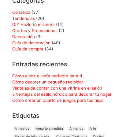
Categorías
Consejos
(37)
Tendencias
(20)
DIY Hazlo tú mismo/a
(14)
Ofertas y Promociones
(2)
Decoración
(3)
Guía de decoración
(40)
Guía de compra
(34)
Entradas recientes
Cómo elegir el sofá perfecto para ti
Cómo decorar un pequeño recibidor
Ventajas de contar con una vitrina en el salón
5 Ventajas del estilo nórdico para decorar tu hogar
Cómo crear un cuarto de juegos para tus hijos
Etiquetas
A medida
Armario a medida
Armarios
Arte
Bolsas de tela con olor
Cabecero Tapizado
Cocina