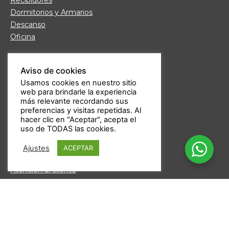
Recibidores
Dormitorios y Armarios
Descanso
Oficina
Links de interés
Aviso de cookies
Fábrica de Muebles
Usamos cookies en nuestro sitio
Nuestras tiendas
web para brindarle la experiencia
Trabaja con nosotros
más relevante recordando sus
Guía de compra
preferencias y visitas repetidas. Al
hacer clic en "Aceptar", acepta el
Formas de pago
uso de TODAS las cookies.
Devoluciones
Garantía Daicar
Ajustes
ACEPTAR
Preguntas frecuentes
Atención al cliente
Aviso legal
Política de privacidad