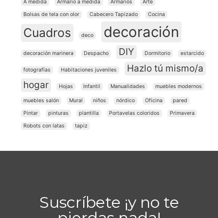
A medida
Armario a medida
Armarios
Arte
Bolsas de tela con olor
Cabecero Tapizado
Cocina
decoración
Cuadros
deco
DIY
decoración marinera
Despacho
Dormitorio
estarcido
Hazlo tú mismo/a
fotografías
Habitaciones juveniles
hogar
Hojas
Infantil
Manualidades
muebles modernos
muebles salón
Mural
niños
nórdico
Oficina
pared
Pintar
pinturas
plantilla
Portavelas coloridos
Primavera
Robots con latas
tapiz
Suscríbete ¡y no te
pierdas nada!