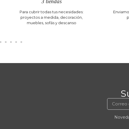
3 tiendas
Para cubrir todas tus necesidades:
Enviamos
proyectos a medida, decoración,
p
muebles, sofás y descanso
S
Novedad