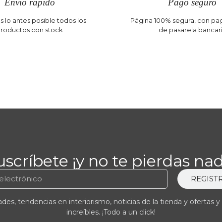
Envío rápido
Pago seguro
 lo antes posible todos los
Página 100% segura, con pag
roductos con stock
de pasarela bancar
uscríbete ¡y no te pierdas nad
REGIST
es, tendencias en interiorismo, noticias de la tienda y ofertas y
increíbles. ¡Todo a un click!