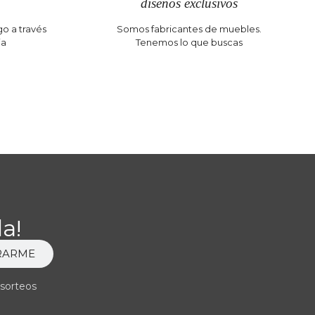
diseños exclusivos
o a través
Somos fabricantes de muebles.
ia
Tenemos lo que buscas
a!
RARME
 sorteos