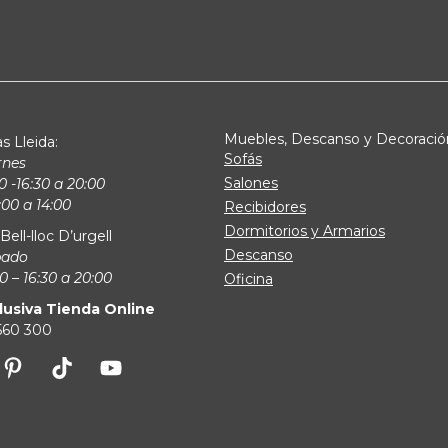
Muebles, Descanso y Decoració
s Lleida:
Sofás
rnes
Salones
0 -16:30 a 20:00
00 a 14:00
Recibidores
Dormitorios y Armarios
Bell-lloc D’urgell
Descanso
bado
0 – 16:30 a 20:00
Oficina
lusiva Tienda Online
 560 300