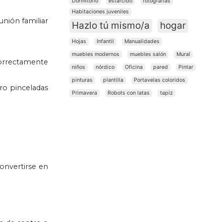
Dormitorio
estarcido
fotografías
Habitaciones juveniles
unión familiar
Hazlo tú mismo/a
hogar
Hojas
Infantil
Manualidades
muebles modernos
muebles salón
Mural
 correctamente
niños
nórdico
Oficina
pared
Pintar
pinturas
plantilla
Portavelas coloridos
ro pinceladas
Primavera
Robots con latas
tapiz
onvertirse en