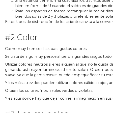
Si la estancia tiene forma cuadrada los distintos asi
bien en forma de U cuando el salón es de grandes di
Para los espacios de forma rectangular la mejor dis
bien dos sofás de 2 y 3 plazas o preferiblemente sof
Estos tipos de distribución de los asientos invita a la conv
#2 Color
Como muy bien se dice, para gustos colores.
Se trata de algo muy personal pero a grandes rasgos todo 
Utilizar colores neutros si eres alguien al que no le gusta d
ganando así mayor luminosidad en tu salón. O bien pue
suave, ya que la gama oscura puede empequeñecer tu estanc
Y los más atrevidos pueden utilizar colores cálidos: rojos, am
O bien los colores fríos: azules verdes o violetas.
Y es aquí donde hay que dejar correr la imaginación en su