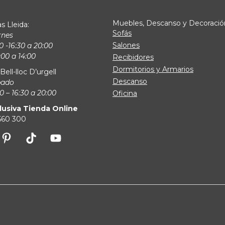
Muebles, Descanso y Decoració
s Lleida:
Sofás
rnes
Salones
0 -16:30 a 20:00
00 a 14:00
Recibidores
Dormitorios y Armarios
Bell-lloc D’urgell
Descanso
bado
0 – 16:30 a 20:00
Oficina
lusiva Tienda Online
 560 300