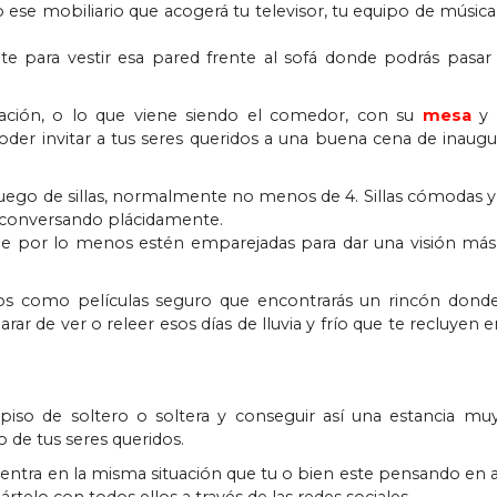
 ese mobiliario que acogerá tu televisor, tu equipo de música,
te para vestir esa pared frente al sofá donde podrás pas
tación, o lo que viene siendo el comedor, con su
mesa
y 
er invitar a tus seres queridos a una buena cena de inaugu
juego de sillas, normalmente no menos de 4. Sillas cómodas y
 conversando plácidamente.
ue por lo menos estén emparejadas para dar una visión m
bros como películas seguro que encontrarás un rincón dond
ar de ver o releer esos días de lluvia y frío que te recluyen en
iso de soltero o soltera y conseguir así una estancia mu
de tus seres queridos.
uentra en la misma situación que tu o bien este pensando en 
rtelo con todos ellos a través de las redes sociales.