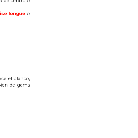
sa de centro o
ise longue
o
ece el blanco,
 bien de gama