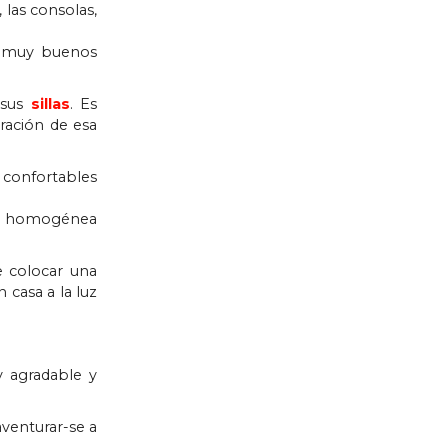
 las consolas,
ar muy buenos
sus
sillas
. Es
ración de esa
 confortables
ás homogénea
e colocar una
 casa a la luz
y agradable y
aventurar-se a