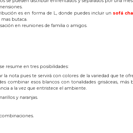
entos se pueden distribuir enfrentados y separados por una me
mensiones.
tribución es en forma de L, donde puedes incluir un
sofá cha
á mas butaca.
ersación en reuniones de familia o amigos.
se resume en tres posibilidades:
ar la nota pues te servirá con colores de la variedad que te ofr
des combinar esos blancos con tonalidades grisáceas, más
ia a la vez que entristece el ambiente.
arillos y naranjas.
s combinaciones.