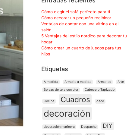
Entradas recientes
Cómo elegir el sofá perfecto para ti
Cómo decorar un pequeño recibidor
Ventajas de contar con una vitrina en el
salón
5 Ventajas del estilo nórdico para decorar tu
hogar
Cómo crear un cuarto de juegos para tus
hijos
Etiquetas
A medida
Armario a medida
Armarios
Arte
Bolsas de tela con olor
Cabecero Tapizado
Cuadros
Cocina
deco
decoración
DIY
decoración marinera
Despacho