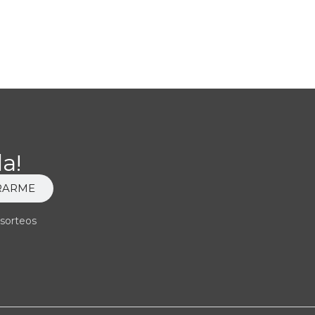
a!
RARME
 sorteos