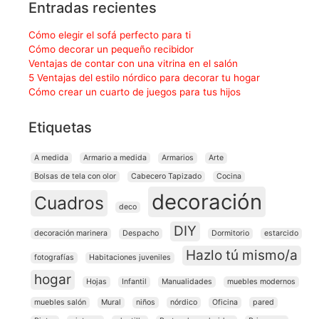
Entradas recientes
Cómo elegir el sofá perfecto para ti
Cómo decorar un pequeño recibidor
Ventajas de contar con una vitrina en el salón
5 Ventajas del estilo nórdico para decorar tu hogar
Cómo crear un cuarto de juegos para tus hijos
Etiquetas
A medida
Armario a medida
Armarios
Arte
Bolsas de tela con olor
Cabecero Tapizado
Cocina
decoración
Cuadros
deco
DIY
decoración marinera
Despacho
Dormitorio
estarcido
Hazlo tú mismo/a
fotografías
Habitaciones juveniles
hogar
Hojas
Infantil
Manualidades
muebles modernos
muebles salón
Mural
niños
nórdico
Oficina
pared