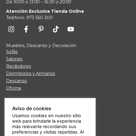
De 10:00 a 13:00 – 16:30 a 20:00
Atención Exclusiva Tienda Online
Teléfono: 973 560 300
Muebles, Descanso y Decoración
Sofás
Salones
Recibidores
Dormitorios y Armarios
Descanso
Oficina
Links de interés
Aviso de cookies
Fábrica de Muebles
Usamos cookies en nuestro sitio
Nuestras tiendas
web para brindarle la experiencia
Trabaja con nosotros
más relevante recordando sus
Guía de compra
preferencias y visitas repetidas. Al