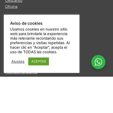
Descanso
Oficina
Links de interés
Aviso de cookies
Fábrica de Muebles
Usamos cookies en nuestro sitio
Nuestras tiendas
web para brindarle la experiencia
Trabaja con nosotros
más relevante recordando sus
Guía de compra
preferencias y visitas repetidas. Al
hacer clic en "Aceptar", acepta el
Formas de pago
uso de TODAS las cookies.
Devoluciones
Garantía Daicar
Ajustes
ACEPTAR
Preguntas frecuentes
Atención al cliente
Aviso legal
Política de privacidad
Derechos de autor ©2025 DAICARMOBEL