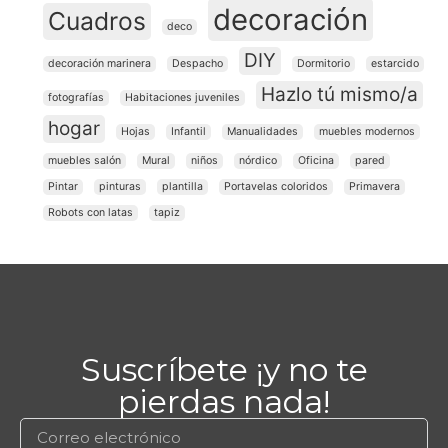
decoración
Cuadros
deco
DIY
decoración marinera
Despacho
Dormitorio
estarcido
Hazlo tú mismo/a
fotografías
Habitaciones juveniles
hogar
Hojas
Infantil
Manualidades
muebles modernos
muebles salón
Mural
niños
nórdico
Oficina
pared
Pintar
pinturas
plantilla
Portavelas coloridos
Primavera
Robots con latas
tapiz
Suscríbete ¡y no te
pierdas nada!