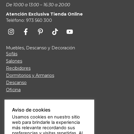
De 10:00 a 13:00 – 16:30 a 20:00
Atención Exclusiva Tienda Online
Teléfono: 973 560 300
Muebles, Descanso y Decoración
Sofás
Salones
Recibidores
Dormitorios y Armarios
Descanso
Oficina
Links de interés
Aviso de cookies
Fábrica de Muebles
Usamos cookies en nuestro sitio
Nuestras tiendas
web para brindarle la experiencia
Trabaja con nosotros
más relevante recordando sus
Guía de compra
preferencias y visitas repetidas. Al