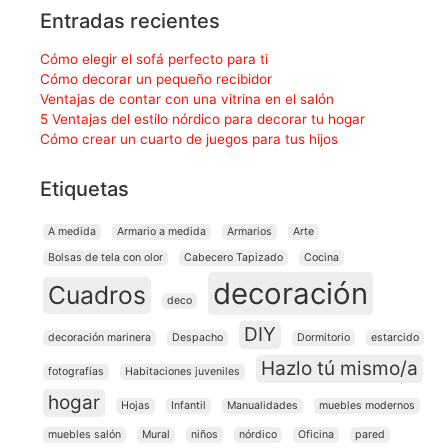
Entradas recientes
Cómo elegir el sofá perfecto para ti
Cómo decorar un pequeño recibidor
Ventajas de contar con una vitrina en el salón
5 Ventajas del estilo nórdico para decorar tu hogar
Cómo crear un cuarto de juegos para tus hijos
Etiquetas
A medida
Armario a medida
Armarios
Arte
Bolsas de tela con olor
Cabecero Tapizado
Cocina
decoración
Cuadros
deco
DIY
decoración marinera
Despacho
Dormitorio
estarcido
Hazlo tú mismo/a
fotografías
Habitaciones juveniles
hogar
Hojas
Infantil
Manualidades
muebles modernos
muebles salón
Mural
niños
nórdico
Oficina
pared