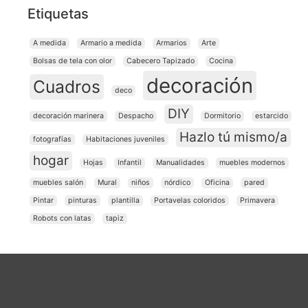
Etiquetas
A medida
Armario a medida
Armarios
Arte
Bolsas de tela con olor
Cabecero Tapizado
Cocina
decoración
Cuadros
deco
DIY
decoración marinera
Despacho
Dormitorio
estarcido
Hazlo tú mismo/a
fotografías
Habitaciones juveniles
hogar
Hojas
Infantil
Manualidades
muebles modernos
muebles salón
Mural
niños
nórdico
Oficina
pared
Pintar
pinturas
plantilla
Portavelas coloridos
Primavera
Robots con latas
tapiz