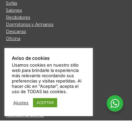
Sofás
Salones
Recibidores
Dormitorios y Armarios
Descanso
Oficina
Links de interés
Aviso de cookies
Fábrica de Muebles
Usamos cookies en nuestro sitio
Nuestras tiendas
web para brindarle la experiencia
Trabaja con nosotros
más relevante recordando sus
Guía de compra
preferencias y visitas repetidas. Al
hacer clic en "Aceptar", acepta el
Formas de pago
uso de TODAS las cookies.
Devoluciones
Garantía Daicar
Ajustes
ACEPTAR
Preguntas frecuentes
Atención al cliente
Aviso legal
Política de privacidad