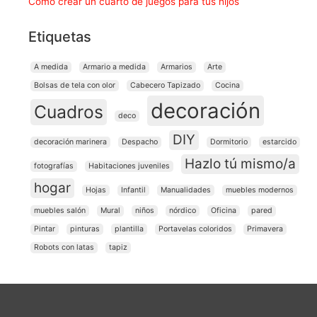
Cómo crear un cuarto de juegos para tus hijos
Etiquetas
A medida
Armario a medida
Armarios
Arte
Bolsas de tela con olor
Cabecero Tapizado
Cocina
decoración
Cuadros
deco
DIY
decoración marinera
Despacho
Dormitorio
estarcido
Hazlo tú mismo/a
fotografías
Habitaciones juveniles
hogar
Hojas
Infantil
Manualidades
muebles modernos
muebles salón
Mural
niños
nórdico
Oficina
pared
Pintar
pinturas
plantilla
Portavelas coloridos
Primavera
Robots con latas
tapiz