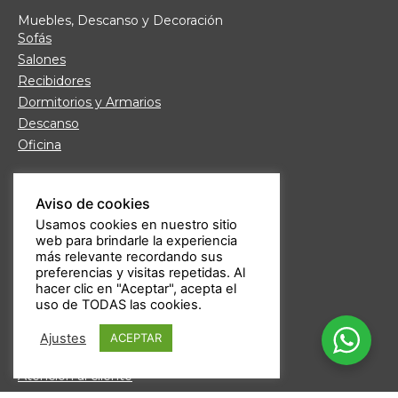
Muebles, Descanso y Decoración
Sofás
Salones
Recibidores
Dormitorios y Armarios
Descanso
Oficina
Links de interés
Aviso de cookies
Fábrica de Muebles
Usamos cookies en nuestro sitio
Nuestras tiendas
web para brindarle la experiencia
Trabaja con nosotros
más relevante recordando sus
Guía de compra
preferencias y visitas repetidas. Al
hacer clic en "Aceptar", acepta el
Formas de pago
uso de TODAS las cookies.
Devoluciones
Garantía Daicar
Ajustes
ACEPTAR
Preguntas frecuentes
Atención al cliente
Aviso legal