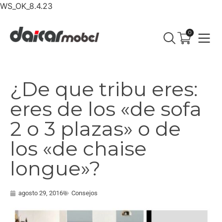
WS_OK_8.4.23
0
¿De que tribu eres:
eres de los «de sofa
2 o 3 plazas» o de
los «de chaise
longue»?
agosto 29, 2016
Consejos