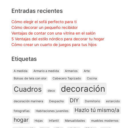
Entradas recientes
Cómo elegir el sofá perfecto para ti
Cómo decorar un pequeño recibidor
Ventajas de contar con una vitrina en el salón
5 Ventajas del estilo nórdico para decorar tu hogar
Cómo crear un cuarto de juegos para tus hijos
Etiquetas
A medida
Armario a medida
Armarios
Arte
Bolsas de tela con olor
Cabecero Tapizado
Cocina
decoración
Cuadros
deco
DIY
decoración marinera
Despacho
Dormitorio
estarcido
Hazlo tú mismo/a
fotografías
Habitaciones juveniles
hogar
Hojas
Infantil
Manualidades
muebles modernos