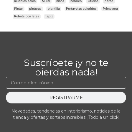
muebles salón
Mural
niños
nórdico
Oficina
pared
Pintar
pinturas
plantilla
Portavelas coloridos
Primavera
Robots con latas
tapiz
Suscríbete ¡y no te
pierdas nada!
REGISTRARME
Novedades, tendencias en interiorismo, noticias de la
tienda y ofertas y sorteos increíbles. ¡Todo a un click!