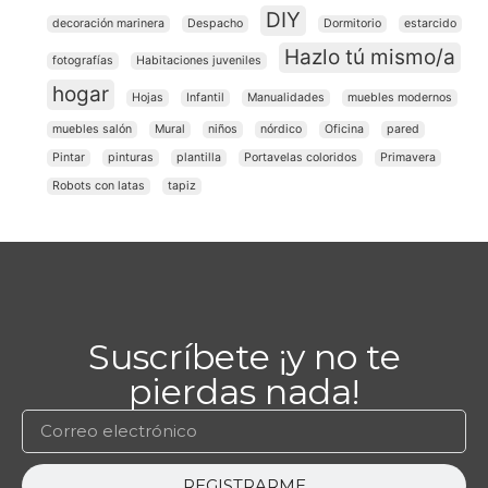
DIY
decoración marinera
Despacho
Dormitorio
estarcido
Hazlo tú mismo/a
fotografías
Habitaciones juveniles
hogar
Hojas
Infantil
Manualidades
muebles modernos
muebles salón
Mural
niños
nórdico
Oficina
pared
Pintar
pinturas
plantilla
Portavelas coloridos
Primavera
Robots con latas
tapiz
Suscríbete ¡y no te
pierdas nada!
REGISTRARME