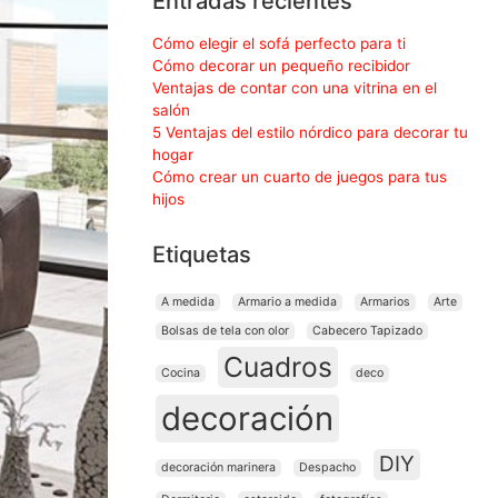
Entradas recientes
Cómo elegir el sofá perfecto para ti
Cómo decorar un pequeño recibidor
Ventajas de contar con una vitrina en el
salón
5 Ventajas del estilo nórdico para decorar tu
hogar
Cómo crear un cuarto de juegos para tus
hijos
Etiquetas
A medida
Armario a medida
Armarios
Arte
Bolsas de tela con olor
Cabecero Tapizado
Cuadros
Cocina
deco
decoración
DIY
decoración marinera
Despacho