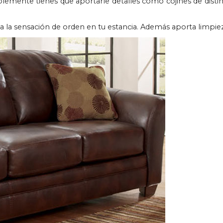
mplemente tienes que aportarle detalles como cojines de disti
e da la sensación de orden en tu estancia. Además aporta limpie