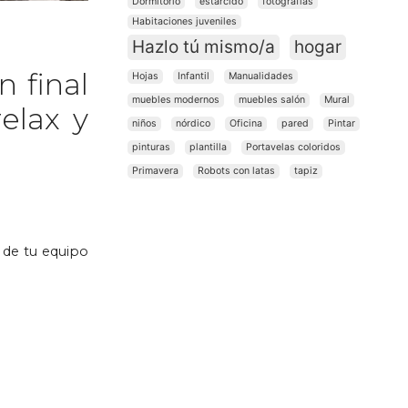
Dormitorio
estarcido
fotografías
Habitaciones juveniles
Hazlo tú mismo/a
hogar
 final
Hojas
Infantil
Manualidades
muebles modernos
muebles salón
Mural
elax y
niños
nórdico
Oficina
pared
Pintar
pinturas
plantilla
Portavelas coloridos
Primavera
Robots con latas
tapiz
l de tu equipo