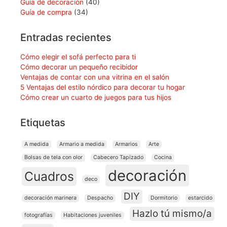
Guía de decoración
(40)
Guía de compra
(34)
Entradas recientes
Cómo elegir el sofá perfecto para ti
Cómo decorar un pequeño recibidor
Ventajas de contar con una vitrina en el salón
5 Ventajas del estilo nórdico para decorar tu hogar
Cómo crear un cuarto de juegos para tus hijos
Etiquetas
A medida
Armario a medida
Armarios
Arte
Bolsas de tela con olor
Cabecero Tapizado
Cocina
decoración
Cuadros
deco
DIY
decoración marinera
Despacho
Dormitorio
estarcido
Hazlo tú mismo/a
fotografías
Habitaciones juveniles