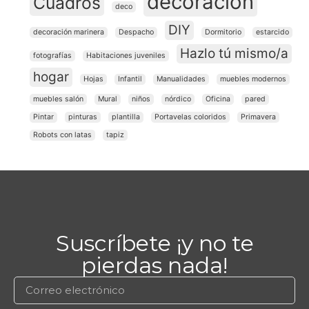
decoración
Cuadros
deco
DIY
decoración marinera
Despacho
Dormitorio
estarcido
Hazlo tú mismo/a
fotografías
Habitaciones juveniles
hogar
Hojas
Infantil
Manualidades
muebles modernos
muebles salón
Mural
niños
nórdico
Oficina
pared
Pintar
pinturas
plantilla
Portavelas coloridos
Primavera
Robots con latas
tapiz
Suscríbete ¡y no te
pierdas nada!