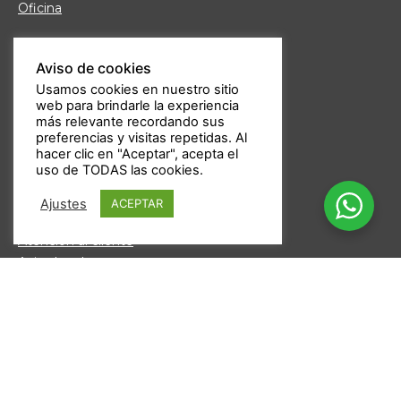
Oficina
Links de interés
Aviso de cookies
Fábrica de Muebles
Usamos cookies en nuestro sitio
Nuestras tiendas
web para brindarle la experiencia
Trabaja con nosotros
más relevante recordando sus
Guía de compra
preferencias y visitas repetidas. Al
hacer clic en "Aceptar", acepta el
Formas de pago
uso de TODAS las cookies.
Devoluciones
Garantía Daicar
Ajustes
ACEPTAR
Preguntas frecuentes
Atención al cliente
Aviso legal
Política de privacidad
Derechos de autor ©2025 DAICARMOBEL