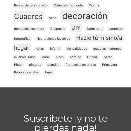
Bolsas de tela con olor
Cabecero Tapizado
Cocina
decoración
Cuadros
deco
DIY
decoración marinera
Despacho
Dormitorio
estarcido
Hazlo tú mismo/a
fotografías
Habitaciones juveniles
hogar
Hojas
Infantil
Manualidades
muebles modernos
muebles salón
Mural
niños
nórdico
Oficina
pared
Pintar
pinturas
plantilla
Portavelas coloridos
Primavera
Robots con latas
tapiz
Suscríbete ¡y no te
pierdas nada!