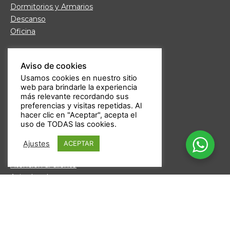
Dormitorios y Armarios
Descanso
Oficina
Links de interés
Aviso de cookies
Fábrica de Muebles
Usamos cookies en nuestro sitio
Nuestras tiendas
web para brindarle la experiencia
Trabaja con nosotros
más relevante recordando sus
Guía de compra
preferencias y visitas repetidas. Al
hacer clic en "Aceptar", acepta el
Formas de pago
uso de TODAS las cookies.
Devoluciones
Garantía Daicar
Ajustes
ACEPTAR
Preguntas frecuentes
Atención al cliente
Aviso legal
Política de privacidad