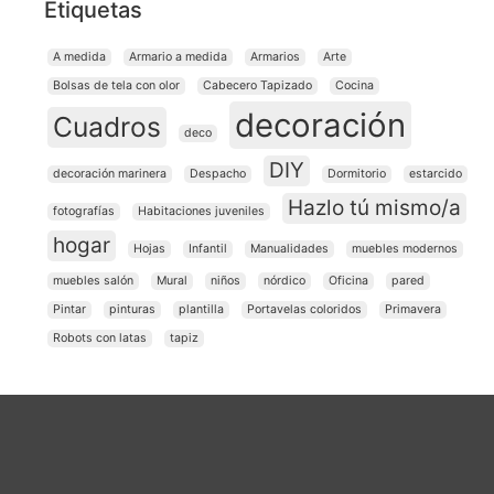
Etiquetas
A medida
Armario a medida
Armarios
Arte
Bolsas de tela con olor
Cabecero Tapizado
Cocina
decoración
Cuadros
deco
DIY
decoración marinera
Despacho
Dormitorio
estarcido
Hazlo tú mismo/a
fotografías
Habitaciones juveniles
hogar
Hojas
Infantil
Manualidades
muebles modernos
muebles salón
Mural
niños
nórdico
Oficina
pared
Pintar
pinturas
plantilla
Portavelas coloridos
Primavera
Robots con latas
tapiz