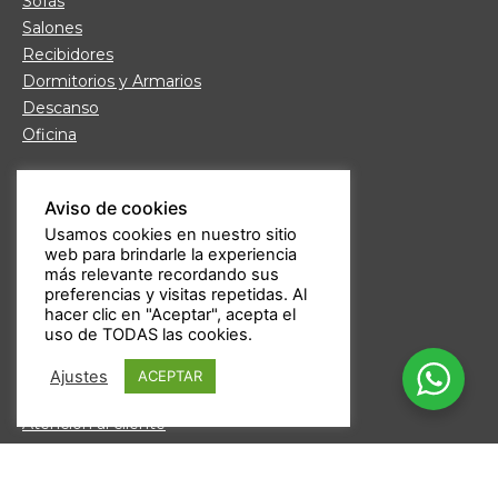
Sofás
Salones
Recibidores
Dormitorios y Armarios
Descanso
Oficina
Links de interés
Aviso de cookies
Fábrica de Muebles
Usamos cookies en nuestro sitio
Nuestras tiendas
web para brindarle la experiencia
Trabaja con nosotros
más relevante recordando sus
Guía de compra
preferencias y visitas repetidas. Al
hacer clic en "Aceptar", acepta el
Formas de pago
uso de TODAS las cookies.
Devoluciones
Garantía Daicar
Ajustes
ACEPTAR
Preguntas frecuentes
Atención al cliente
Aviso legal
Política de privacidad