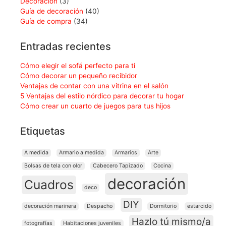
Decoración
(3)
Guía de decoración
(40)
Guía de compra
(34)
Entradas recientes
Cómo elegir el sofá perfecto para ti
Cómo decorar un pequeño recibidor
Ventajas de contar con una vitrina en el salón
5 Ventajas del estilo nórdico para decorar tu hogar
Cómo crear un cuarto de juegos para tus hijos
Etiquetas
A medida
Armario a medida
Armarios
Arte
Bolsas de tela con olor
Cabecero Tapizado
Cocina
decoración
Cuadros
deco
DIY
decoración marinera
Despacho
Dormitorio
estarcido
Hazlo tú mismo/a
fotografías
Habitaciones juveniles