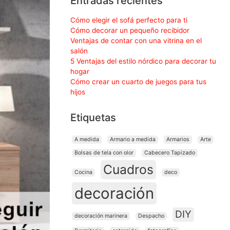
Entradas recientes
Cómo elegir el sofá perfecto para ti
Cómo decorar un pequeño recibidor
Ventajas de contar con una vitrina en el
salón
5 Ventajas del estilo nórdico para decorar tu
hogar
Cómo crear un cuarto de juegos para tus
hijos
Etiquetas
A medida
Armario a medida
Armarios
Arte
Bolsas de tela con olor
Cabecero Tapizado
Cuadros
Cocina
deco
decoración
DIY
decoración marinera
Despacho