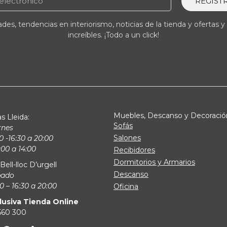
REGIST
es, tendencias en interiorismo, noticias de la tienda y ofertas y
increíbles. ¡Todo a un click!
Muebles, Descanso y Decoració
s Lleida:
Sofás
rnes
Salones
0 -16:30 a 20:00
00 a 14:00
Recibidores
Dormitorios y Armarios
Bell-lloc D’urgell
Descanso
bado
0 – 16:30 a 20:00
Oficina
lusiva Tienda Online
 560 300