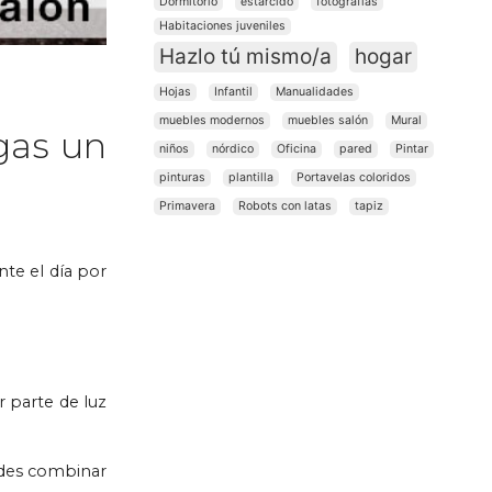
Dormitorio
estarcido
fotografías
Habitaciones juveniles
Hazlo tú mismo/a
hogar
Hojas
Infantil
Manualidades
muebles modernos
muebles salón
Mural
gas un
niños
nórdico
Oficina
pared
Pintar
pinturas
plantilla
Portavelas coloridos
Primavera
Robots con latas
tapiz
te el día por
r parte de luz
edes combinar