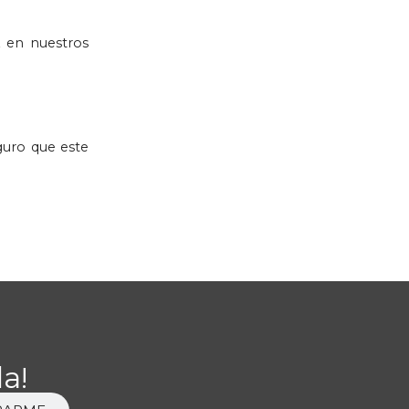
z en nuestros
guro que este
a!