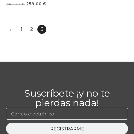
349,00
€
259,00
€
←
1
2
3
Suscríbete ¡y no te
pierdas nada!
REGISTRARME