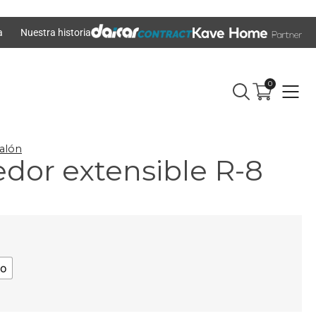
a
Nuestra historia
0
alón
or extensible R-8
zo