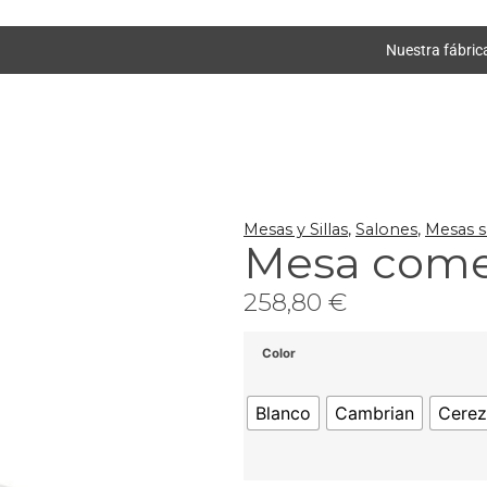
Nuestra fábric
Mesas y Sillas
,
Salones
,
Mesas s
Mesa comed
258,80
€
Color
Blanco
Cambrian
Cere