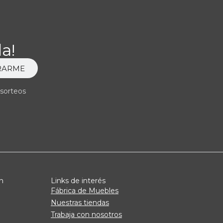
a!
RARME
 sorteos
n
Links de interés
Fábrica de Muebles
Nuestras tiendas
Trabaja con nosotros