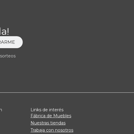
a!
RARME
 sorteos
n
Links de interés
Fábrica de Muebles
Nuestras tiendas
Trabaja con nosotros