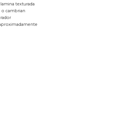
lamina texturada
e o cambrian
irador
s aproximadamente