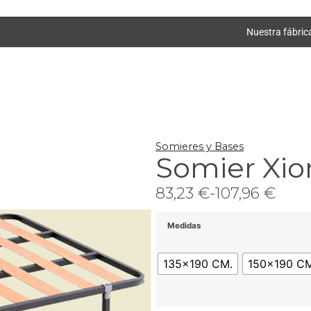
Nuestra fábric
Somieres y Bases
Somier Xio
83,23
€
-
107,96
€
Medidas
135x190 CM.
150x190 CM