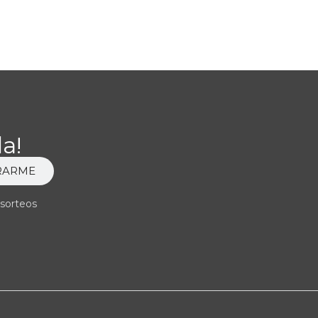
a!
RARME
 sorteos