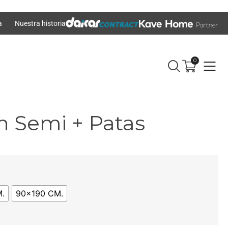
a
Nuestra historia
0
n Semi + Patas
.
90x190 CM.