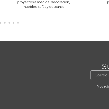
proyectos a medida, decoración,
p
muebles, sofás y descanso
S
Novedad