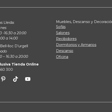
Muebles, Descanso y Decoració
s Lleida:
Sofás
rnes
Salones
0 -16:30 a 20:00
00 a 14:00
Recibidores
Dormitorios y Armarios
Bell-lloc D’urgell
Descanso
bado
0 – 16:30 a 20:00
Oficina
lusiva Tienda Online
 560 300