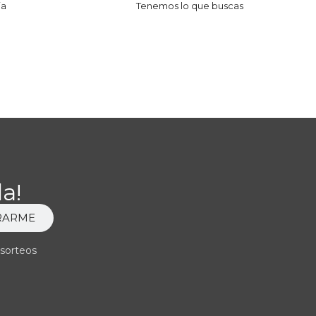
ia
Tenemos lo que buscas
a!
RARME
 sorteos