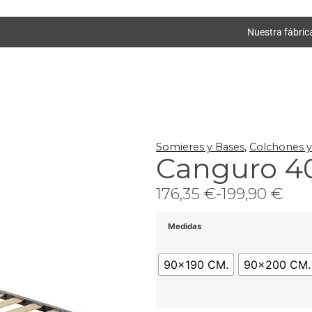
Nuestra fábric
Somieres y Bases
,
Colchones 
Canguro 4
176,35
€
-
199,90
€
Medidas
90x190 CM.
90x200 CM.