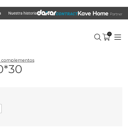
a
Nuestra historia
0
y complementos
0*30