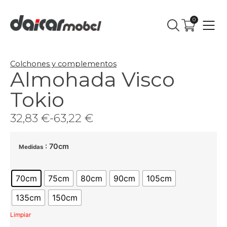
0
Colchones y complementos
Almohada Visco
Tokio
32,83
€
-
63,22
€
: 70cm
Medidas
70cm
75cm
80cm
90cm
105cm
135cm
150cm
Limpiar