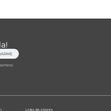
a!
RARME
 sorteos
n
Links de interés