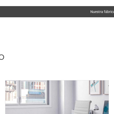
Nuestra fábric
o