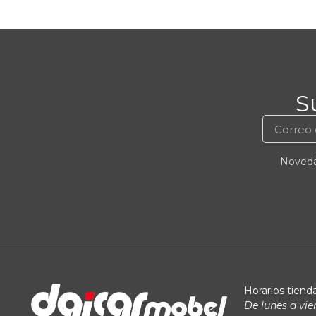
S
Novedad
Horarios tienda
De lunes a vie