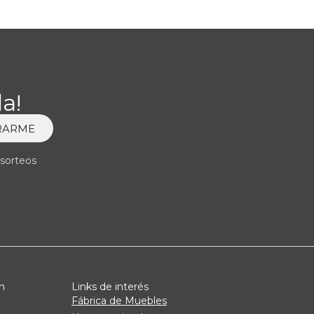
a!
RARME
 sorteos
n
Links de interés
Fábrica de Muebles