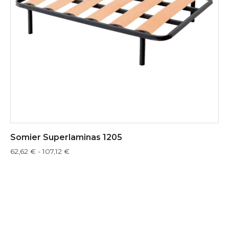
Somier Superlaminas 1205
62,62
€
-
107,12
€