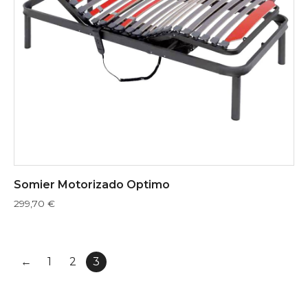
Somier Motorizado Optimo
299,70
€
←
1
2
3